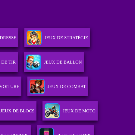
ADRESSE
JEUX DE STRATÉGIE
 DE TIR
JEUX DE BALLON
 VOITURE
JEUX DE COMBAT
JEUX DE BLOCS
JEUX DE MOTO