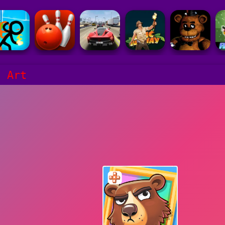
. Art