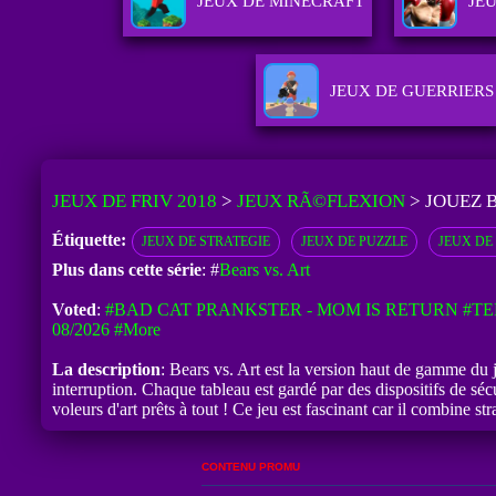
JEUX DE MINECRAFT
JE
JEUX DE GUERRIERS
JEUX DE FRIV 2018
>
JEUX RÃ©FLEXION
>
JOUEZ B
Étiquette:
JEUX DE STRATEGIE
JEUX DE PUZZLE
JEUX DE
Plus dans cette série
: #
Bears vs. Art
Voted
:
#BAD CAT PRANKSTER - MOM IS RETURN
#TE
08/2026
#more
La description
: Bears vs. Art est la version haut de gamme du
interruption. Chaque tableau est gardé par des dispositifs de sécur
voleurs d'art prêts à tout ! Ce jeu est fascinant car il combine st