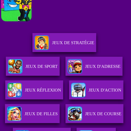
JEUX DE STRATÉGIE
JEUX DE SPORT
JEUX D'ADRESSE
JEUX RÉFLEXION
JEUX D'ACTION
JEUX DE FILLES
JEUX DE COURSE