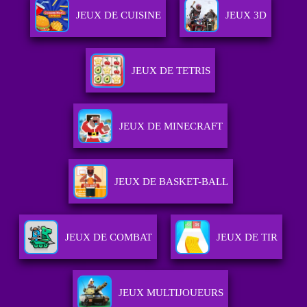
JEUX DE CUISINE
JEUX 3D
JEUX DE TETRIS
JEUX DE MINECRAFT
JEUX DE BASKET-BALL
JEUX DE COMBAT
JEUX DE TIR
JEUX MULTIJOUEURS