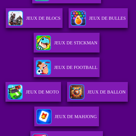
JEUX DE BLOCS
JEUX DE BULLES
JEUX DE STICKMAN
JEUX DE FOOTBALL
JEUX DE MOTO
JEUX DE BALLON
JEUX DE MAHJONG