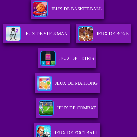
JEUX DE BASKET-BALL
JEUX DE STICKMAN
JEUX DE BOXE
JEUX DE TETRIS
JEUX DE MAHJONG
JEUX DE COMBAT
JEUX DE FOOTBALL