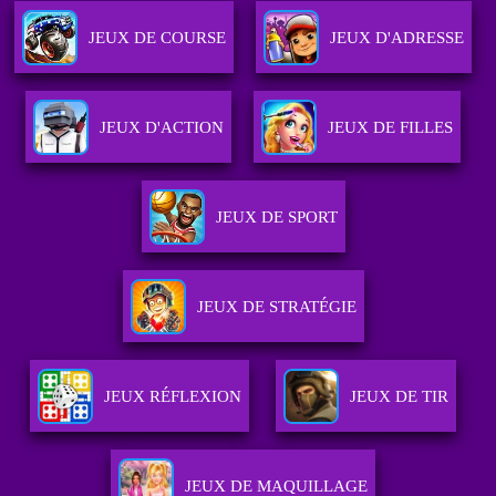
JEUX DE COURSE
JEUX D'ADRESSE
JEUX D'ACTION
JEUX DE FILLES
JEUX DE SPORT
JEUX DE STRATÉGIE
JEUX RÉFLEXION
JEUX DE TIR
JEUX DE MAQUILLAGE