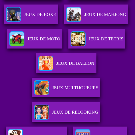
JEUX DE BOXE
JEUX DE MAHJONG
JEUX DE MOTO
JEUX DE TETRIS
JEUX DE BALLON
JEUX MULTIJOUEURS
JEUX DE RELOOKING