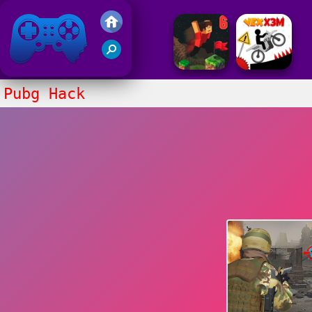
Jeux de Friv 2018
Pubg Hack