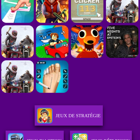
JEUX DE STRATÉGIE