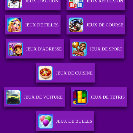
JEUX D'ACTION
JEUX RÉFLEXION
JEUX DE FILLES
JEUX DE COURSE
JEUX D'ADRESSE
JEUX DE SPORT
JEUX DE CUISINE
JEUX DE VOITURE
JEUX DE TETRIS
JEUX DE BULLES