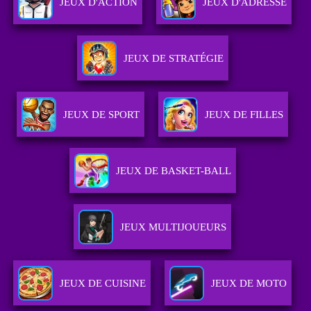
JEUX D'ACTION
JEUX D'ADRESSE
JEUX DE STRATÉGIE
JEUX DE SPORT
JEUX DE FILLES
JEUX DE BASKET-BALL
JEUX MULTIJOUEURS
JEUX DE CUISINE
JEUX DE MOTO