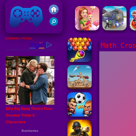
Jeux de Friv 2018
Math Cro