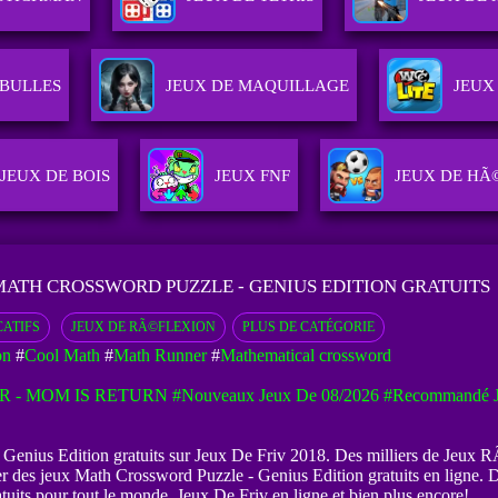
 BULLES
JEUX DE MAQUILLAGE
JEUX
JEUX DE BOIS
JEUX FNF
JEUX DE HÃ
MATH CROSSWORD PUZZLE - GENIUS EDITION GRATUITS
ATIFS
JEUX DE RÃ©FLEXION
PLUS DE CATÉGORIE
on
#
Cool Math
#
Math Runner
#
Mathematical crossword
R - MOM IS RETURN
#Nouveaux Jeux De 08/2026
#Recommandé Je
Genius Edition gratuits sur Jeux De Friv 2018. Des milliers de Jeux RÃ©
des jeux Math Crossword Puzzle - Genius Edition gratuits en ligne. De
uits pour tout le monde. Jeux De Friv en ligne et bien plus encore!