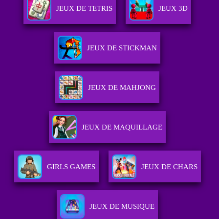
JEUX DE TETRIS
JEUX 3D
JEUX DE STICKMAN
JEUX DE MAHJONG
JEUX DE MAQUILLAGE
GIRLS GAMES
JEUX DE CHARS
JEUX DE MUSIQUE