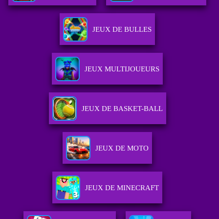
JEUX DE BULLES
JEUX MULTIJOUEURS
JEUX DE BASKET-BALL
JEUX DE MOTO
JEUX DE MINECRAFT