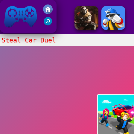
Jeux de Friv 2018
Steal Car Duel