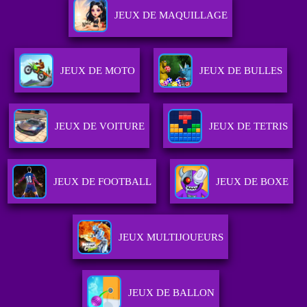
JEUX DE MAQUILLAGE
JEUX DE MOTO
JEUX DE BULLES
JEUX DE VOITURE
JEUX DE TETRIS
JEUX DE FOOTBALL
JEUX DE BOXE
JEUX MULTIJOUEURS
JEUX DE BALLON