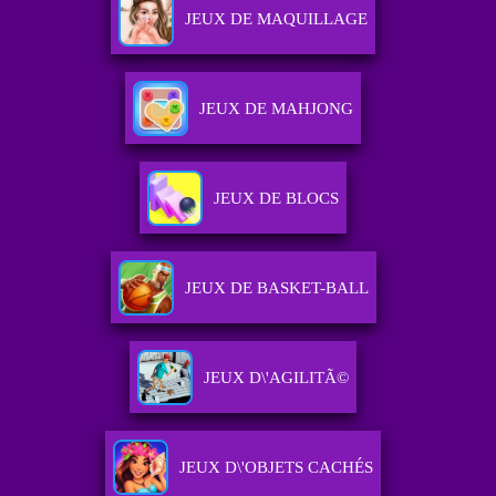
JEUX DE MAQUILLAGE
JEUX DE MAHJONG
JEUX DE BLOCS
JEUX DE BASKET-BALL
JEUX D\'AGILITÃ©
JEUX D\'OBJETS CACHÉS