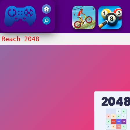
Jeux de Friv 2018
Reach 2048