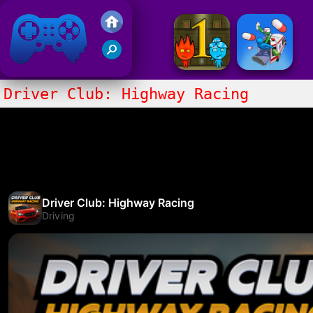
Jeux de Friv 2018
Driver Club: Highway Racing