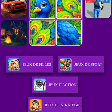
JEUX DE FILLES
JEUX DE SPORT
JEUX D'ACTION
JEUX DE STRATÉGIE