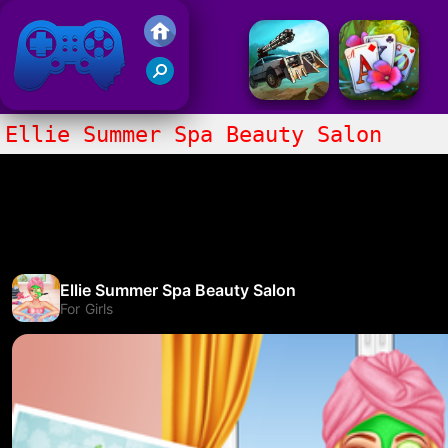
Jeux de Friv 2018
Ellie Summer Spa Beauty Salon