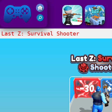
Jeux de Friv 2018
Last Z: Survival Shooter