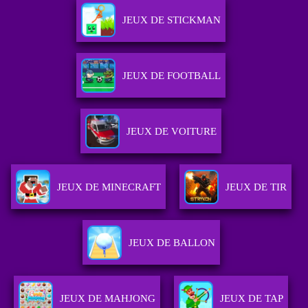
JEUX DE STICKMAN
JEUX DE FOOTBALL
JEUX DE VOITURE
JEUX DE MINECRAFT
JEUX DE TIR
JEUX DE BALLON
JEUX DE MAHJONG
JEUX DE TAP