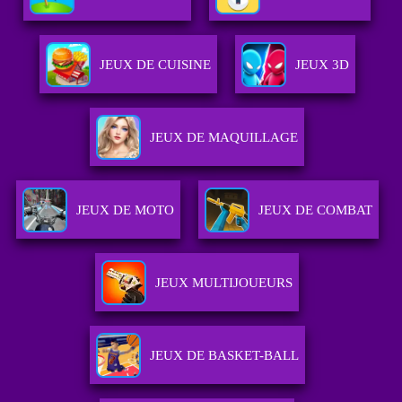
JEUX DE CUISINE
JEUX 3D
JEUX DE MAQUILLAGE
JEUX DE MOTO
JEUX DE COMBAT
JEUX MULTIJOUEURS
JEUX DE BASKET-BALL