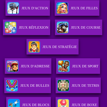
JEUX D'ACTION
JEUX DE FILLES
JEUX RÉFLEXION
JEUX DE COURSE
JEUX DE STRATÉGIE
JEUX D'ADRESSE
JEUX DE SPORT
JEUX DE BULLES
JEUX DE TETRIS
JEUX DE BLOCS
JEUX DE BOXE