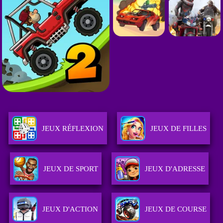
JEUX RÉFLEXION
JEUX DE FILLES
JEUX DE SPORT
JEUX D'ADRESSE
JEUX D'ACTION
JEUX DE COURSE