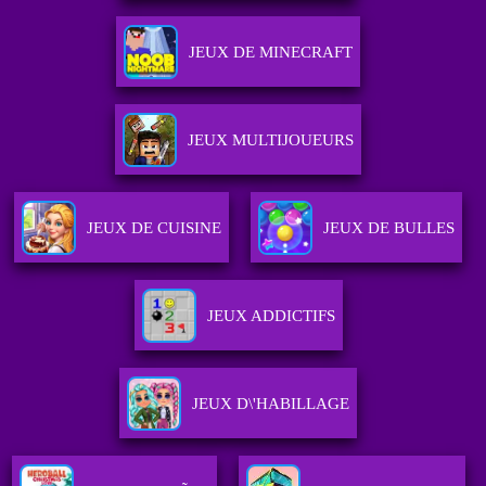
JEUX DE MINECRAFT
JEUX MULTIJOUEURS
JEUX DE CUISINE
JEUX DE BULLES
JEUX ADDICTIFS
JEUX D\'HABILLAGE