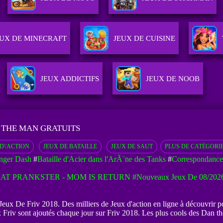
EUX DE MINECRAFT
JEUX DE CUISINE
JEUX ADDICTIFS
JEUX DE NOOB
 THE MAN GRATUITS
D\'ACTION
JEUX DE BATAILLE
JEUX DE SAUT
PLUS DE CATÉGORI
nger Dash
#
Bataille d'Acier dans l'ArÃ¨ne des Tanks
#
Correspondance 
AT PRANKSTER - MOM IS RETURN
#Nouveaux Jeux De 08/202
 Jeux De Friv 2018. Des milliers de Jeux d'action en ligne à découvrir 
Friv sont ajoutés chaque jour sur Friv 2018. Les plus cools des Dan th