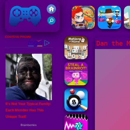
Jeux de Friv 2018
Dan the 