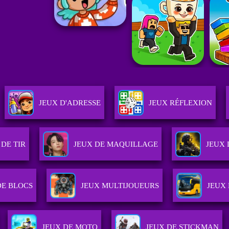
JEUX D'ADRESSE
JEUX RÉFLEXION
 DE TIR
JEUX DE MAQUILLAGE
JEUX
DE BLOCS
JEUX MULTIJOUEURS
JEUX
JEUX DE MOTO
JEUX DE STICKMAN