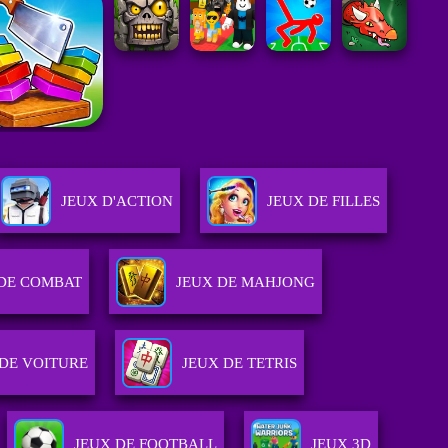
JEUX D'ACTION
JEUX DE FILLES
 DE COMBAT
JEUX DE MAHJONG
 DE VOITURE
JEUX DE TETRIS
JEUX DE FOOTBALL
JEUX 3D