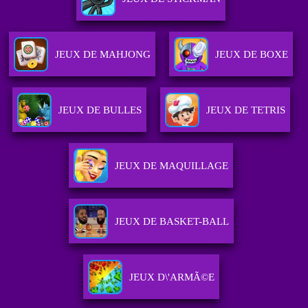
JEUX DE MAHJONG
JEUX DE BOXE
JEUX DE BULLES
JEUX DE TETRIS
JEUX DE MAQUILLAGE
JEUX DE BASKET-BALL
JEUX D\'ARMÃ©E