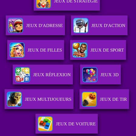
JEUX DE STRATÉGIE
JEUX D'ADRESSE
JEUX D'ACTION
JEUX DE FILLES
JEUX DE SPORT
JEUX RÉFLEXION
JEUX 3D
JEUX MULTIJOUEURS
JEUX DE TIR
JEUX DE VOITURE