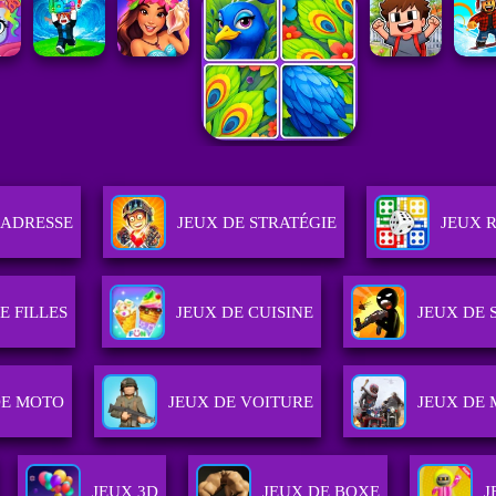
'ADRESSE
JEUX DE STRATÉGIE
JEUX 
E FILLES
JEUX DE CUISINE
JEUX DE
DE MOTO
JEUX DE VOITURE
JEUX DE
JEUX 3D
JEUX DE BOXE
J