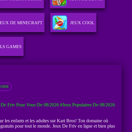
JEUX DE MINECRAFT
JEUX COOL
RLS GAMES
GORIE
De Friv Pour Vous De 08/2026
#Jeux Populaires De 08/2026
ur les enfants et les adultes sur Kart Bros! Ton domaine où
gratuits pour tout le monde. Jeux De Friv en ligne et bien plus