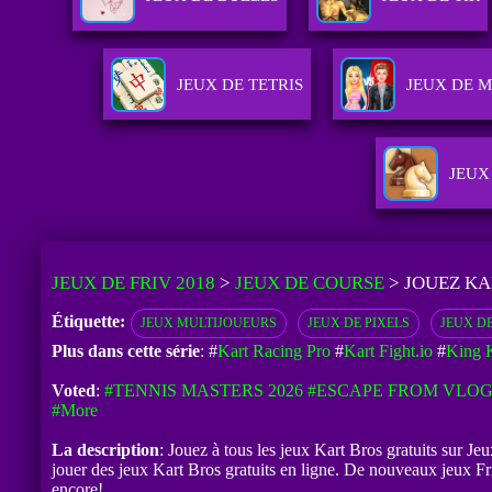
JEUX DE TETRIS
JEUX DE 
JEUX
JEUX DE FRIV 2018
>
JEUX DE COURSE
>
JOUEZ KA
Étiquette:
JEUX MULTIJOUEURS
JEUX DE PIXELS
JEUX D
Plus dans cette série
: #
Kart Racing Pro
#
Kart Fight.io
#
King 
Voted
:
#TENNIS MASTERS 2026
#ESCAPE FROM VLO
#more
La description
: Jouez à tous les jeux Kart Bros gratuits sur J
jouer des jeux Kart Bros gratuits en ligne. De nouveaux jeux Fri
encore!