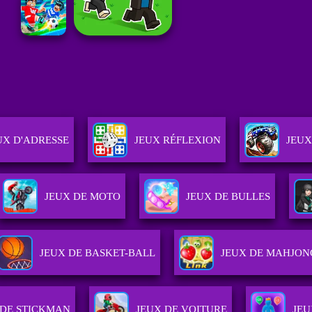
UX D'ADRESSE
JEUX RÉFLEXION
JEUX
JEUX DE MOTO
JEUX DE BULLES
JEUX DE BASKET-BALL
JEUX DE MAHJON
 DE STICKMAN
JEUX DE VOITURE
JEU