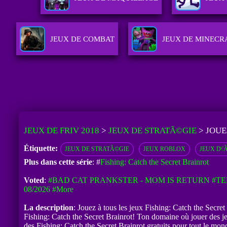
JEUX DE COMBAT
JEUX DE MINECR
JEUX DE FRIV 2018
>
JEUX DE STRATÃ©GIE
>
JOUE
Étiquette:
JEUX DE STRATÃ©GIE
JEUX ROBLOX
JEUX D\
Plus dans cette série
: #
Fishing: Catch the Secret Brainrot
Voted
:
#BAD CAT PRANKSTER - MOM IS RETURN
#TE
08/2026
#more
La description
: Jouez à tous les jeux Fishing: Catch the Secret
Fishing: Catch the Secret Brainrot! Ton domaine où jouer des je
des Fishing: Catch the Secret Brainrot gratuits pour tout le mon