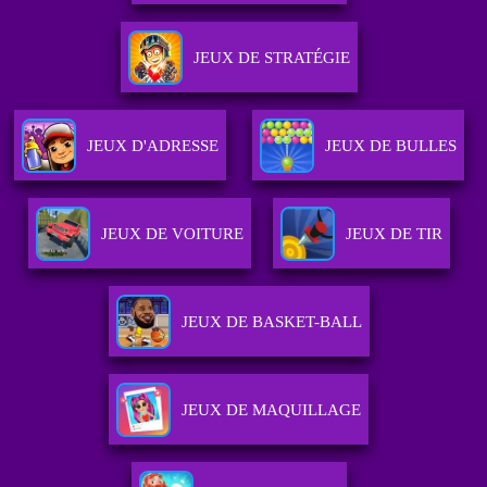
JEUX DE STRATÉGIE
JEUX D'ADRESSE
JEUX DE BULLES
JEUX DE VOITURE
JEUX DE TIR
JEUX DE BASKET-BALL
JEUX DE MAQUILLAGE