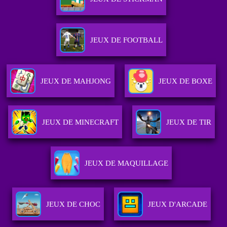
JEUX DE FOOTBALL
JEUX DE MAHJONG
JEUX DE BOXE
JEUX DE MINECRAFT
JEUX DE TIR
JEUX DE MAQUILLAGE
JEUX DE CHOC
JEUX D'ARCADE