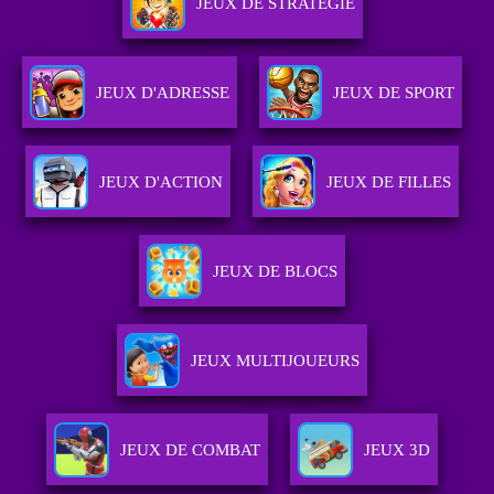
JEUX DE STRATÉGIE
JEUX D'ADRESSE
JEUX DE SPORT
JEUX D'ACTION
JEUX DE FILLES
JEUX DE BLOCS
JEUX MULTIJOUEURS
JEUX DE COMBAT
JEUX 3D