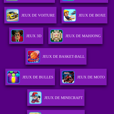
JEUX DE VOITURE
JEUX DE BOXE
JEUX 3D
JEUX DE MAHJONG
JEUX DE BASKET-BALL
JEUX DE BULLES
JEUX DE MOTO
JEUX DE MINECRAFT