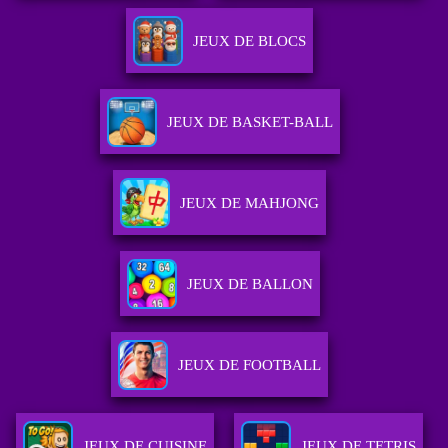
JEUX DE BLOCS
JEUX DE BASKET-BALL
JEUX DE MAHJONG
JEUX DE BALLON
JEUX DE FOOTBALL
JEUX DE CUISINE
JEUX DE TETRIS