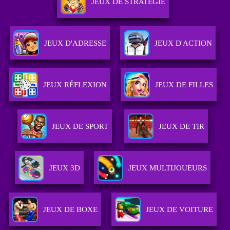
JEUX DE STRATÉGIE
JEUX D'ADRESSE
JEUX D'ACTION
JEUX RÉFLEXION
JEUX DE FILLES
JEUX DE SPORT
JEUX DE TIR
JEUX 3D
JEUX MULTIJOUEURS
JEUX DE BOXE
JEUX DE VOITURE