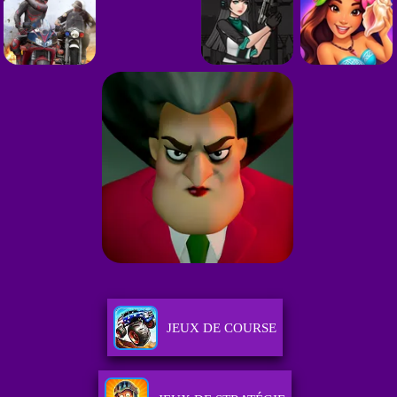
JEUX DE COURSE