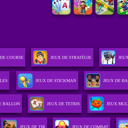
 DE COURSE
JEUX DE STRATÉGIE
JEU
LLES
JEUX DE STICKMAN
JEUX DE B
E BALLON
JEUX DE TETRIS
JEUX MUL
JEUX DE TIR
JEUX DE COMBAT