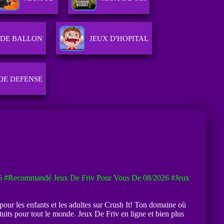
 DE BALLON
JEUX D'HOPITAL
DE DEFENSE
6
#Recommandé Jeux De Friv Pour Vous De 08/2026
#Jeux
pour les enfants et les adultes sur Crush It! Ton domaine où
tuits pour tout le monde. Jeux De Friv en ligne et bien plus