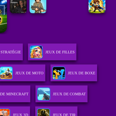
 STRATÉGIE
JEUX DE FILLES
JEUX DE MOTO
JEUX DE BOXE
 DE MINECRAFT
JEUX DE COMBAT
JEUX 3D
JEUX DE TIR