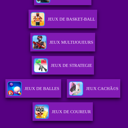
JEUX DE BASKET-BALL
JEUX MULTIJOUEURS
JEUX DE STRATEGIE
JEUX DE BALLES
JEUX CACHÃ©S
JEUX DE COUREUR