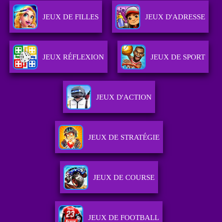
JEUX DE FILLES
JEUX D'ADRESSE
JEUX RÉFLEXION
JEUX DE SPORT
JEUX D'ACTION
JEUX DE STRATÉGIE
JEUX DE COURSE
JEUX DE FOOTBALL