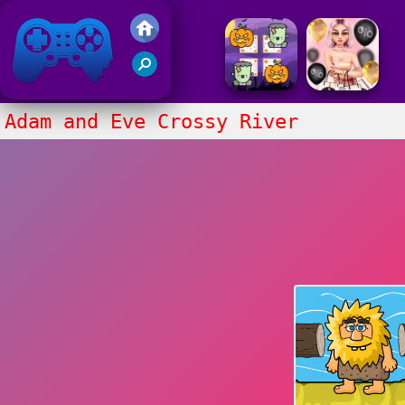
Jeux de Friv 2018
Adam and Eve Crossy River