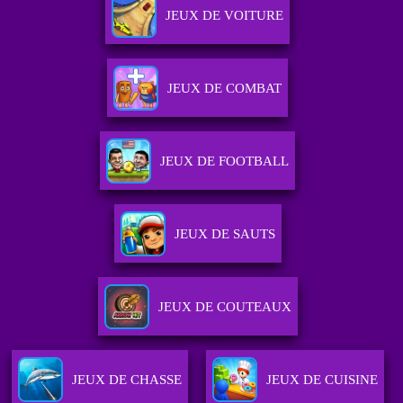
JEUX DE VOITURE
JEUX DE COMBAT
JEUX DE FOOTBALL
JEUX DE SAUTS
JEUX DE COUTEAUX
JEUX DE CHASSE
JEUX DE CUISINE