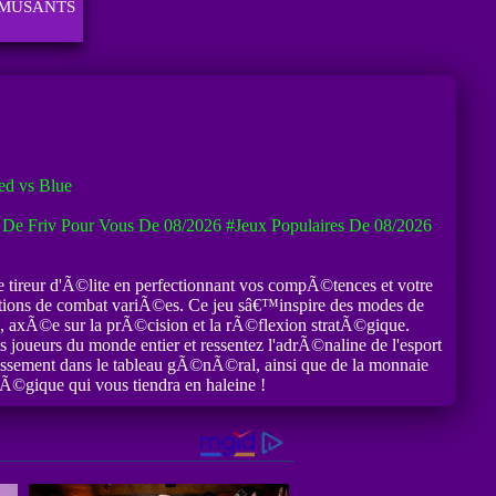
AMUSANTS
ed vs Blue
De Friv Pour Vous De 08/2026
#Jeux Populaires De 08/2026
le tireur d'Ã©lite en perfectionnant vos compÃ©tences et votre
nditions de combat variÃ©es. Ce jeu sâ€™inspire des modes de
, axÃ©e sur la prÃ©cision et la rÃ©flexion stratÃ©gique.
 joueurs du monde entier et ressentez l'adrÃ©naline de l'esport
assement dans le tableau gÃ©nÃ©ral, ainsi que de la monnaie
tÃ©gique qui vous tiendra en haleine !