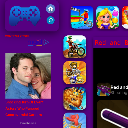
Jeux de Friv 2018
Red and 