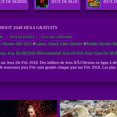
UX DE SKIBIDI
JEUX DE BLOC
JEUX D
SHOOT 2048 HEXA GRATUITS
48
JEUX DE PUZZLE
PLUS DE CATÉGORIE
e Shooter HD 2021
#
Galaxy Attack Alien Shooter
#
Bubble Shooter Bl
aux Jeux De 08/2026
#Recommandé Jeux De Friv Pour Vous De 08/2
s sur Jeux De Friv 2018. Des milliers de Jeux RÃ©flexion en ligne à dé
e nouveaux jeux Friv sont ajoutés chaque jour sur Friv 2018. Les plus