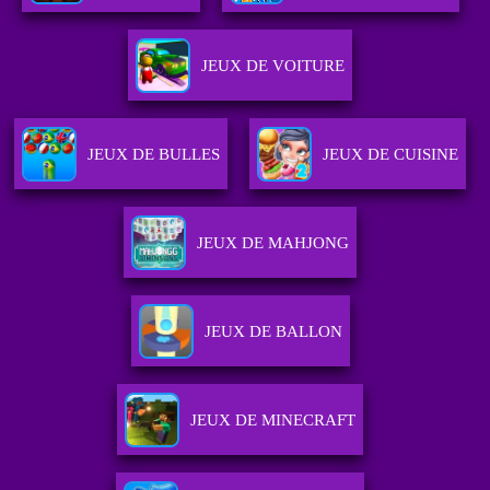
JEUX DE VOITURE
JEUX DE BULLES
JEUX DE CUISINE
JEUX DE MAHJONG
JEUX DE BALLON
JEUX DE MINECRAFT